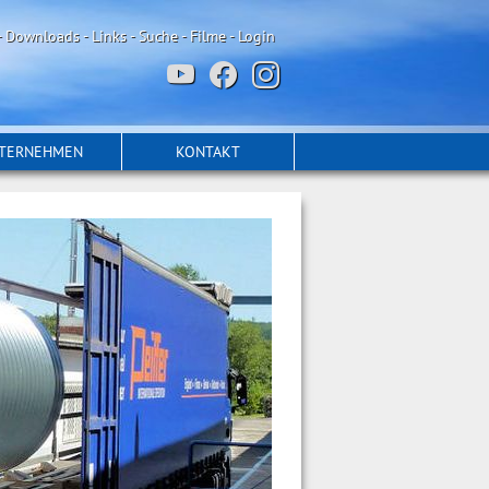
-
Downloads
-
Links
-
Suche
-
Filme
-
Login
TERNEHMEN
KONTAKT