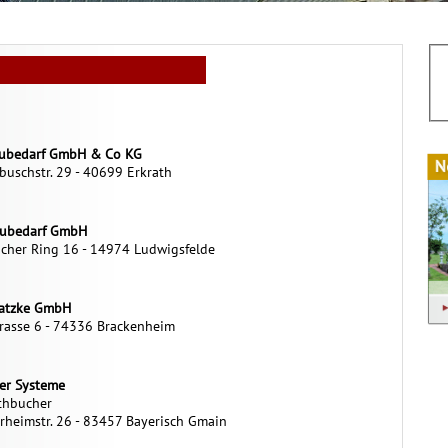
aubedarf GmbH & Co KG
uschstr. 29 - 40699 Erkrath
aubedarf GmbH
cher Ring 16 - 14974 Ludwigsfelde
atzke GmbH
trasse 6 - 74336 Brackenheim
er Systeme
thbucher
heimstr. 26 - 83457 Bayerisch Gmain