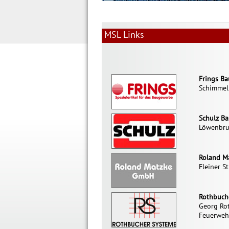
MSL Links
Frings B
Schimmelb
Schulz B
Löwenbru
Roland M
Fleiner S
Rothbuch
Georg Ro
Feuerwehr