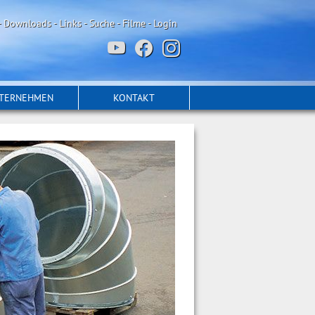
-
Downloads
-
Links
-
Suche
-
Filme
-
Login
TERNEHMEN
KONTAKT